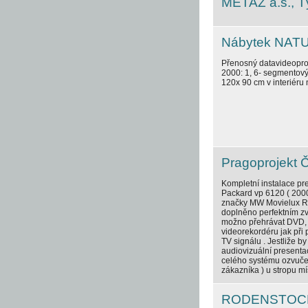
METAZ a.s., 
Nábytek NATUZZ
Přenosný datavideoproj
2000: 1, 6- segmentový 
120x 90 cm v interiéru 
Pragoprojekt 
Kompletní instalace pre
Packard vp 6120 ( 2000
značky MW Movielux Ro
doplněno perfektním z
možno přehrávat DVD, 
videorekordéru jak při
TV signálu . Jestliže by
audiovizuální presentac
celého systému ozvučen
zákazníka ) u stropu mís
RODENSTOCK Č