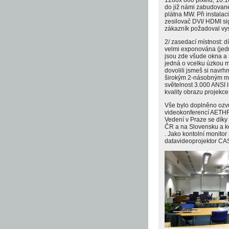
do již námi zabudovan
plátna MW. Při instalaci
zesilovač DVI/ HDMI si
zákazník požadoval vys
2/ zasedací místnost: dí
velmi exponována (jedn
jsou zde všude okna a sk
jedná o vcelku úzkou mí
dovolili jsmeš si navrhn
širokým 2-násobným m
světelnost 3.000 ANSI l
kvality obrazu projekce
Vše bylo doplněno ozv
videokonferencí AETHRA
Vedení v Praze se díky
ČR a na Slovensku a k
. Jako kontolní monit
datavideoprojektor CAS