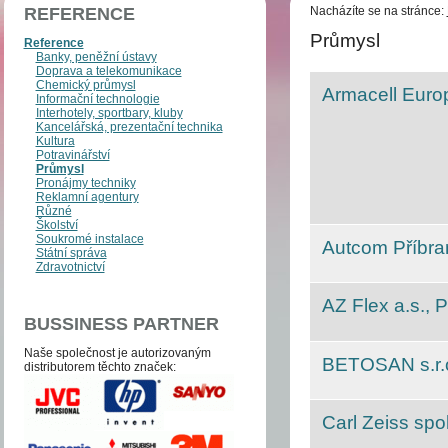
REFERENCE
Nacházíte se na stránce:
Průmysl
Reference
Banky, peněžní ústavy
Doprava a telekomunikace
Chemický průmysl
Armacell Eur
Informační technologie
Interhotely, sportbary, kluby
Kancelářská, prezentační technika
Kultura
Potravinářství
Průmysl
Pronájmy techniky
Reklamní agentury
Různé
Školství
Soukromé instalace
Autcom Příbram
Státní správa
Zdravotnictví
AZ Flex a.s., 
BUSSINESS PARTNER
Naše společnost je auto­­ri­zo­va­ným
BETOSAN s.r.o
distri­bu­to­­rem těchto zna­ček:
Carl Zeiss spol