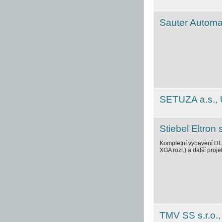
Sauter Automat
SETUZA a.s., 
Stiebel Eltron s
Kompletní vybavení DL
XGA rozl.) a další proje
TMV SS s.r.o.,