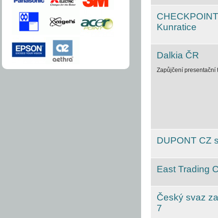
CHECKPOINT S
Kunratice
Dalkia ČR
Zapůjčení presentační
DUPONT CZ s.r.
East Trading C
Český svaz za
7