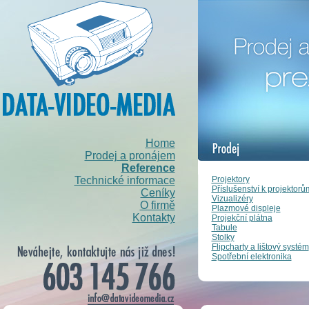
Home
Prodej a pronájem
Reference
Projektory
Technické informace
Příslušenství k projektorů
Ceníky
Vizualizéry
O firmě
Plazmové displeje
Kontakty
Projekční plátna
Tabule
Stolky
Flipcharty a lištový systém
Spotřební elektronika