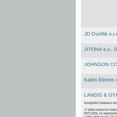
JD Dvořák s.r.
JITONA a.s., 
JOHNSON CONT
Kablo Elektro a
LANDIS & GYR
Kompletní instalace dv
1/ Velká výuková místn
WTC500L se standardní
1280x 800 pixelů, 16:1