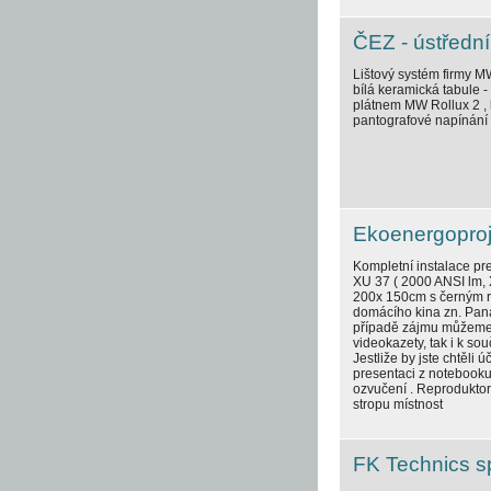
ČEZ - ústředn
Lištový systém firmy MW
bílá keramická tabule -
plátnem MW Rollux 2 , 
pantografové napínání 
Ekoenergoproj
Kompletní instalace pr
XU 37 ( 2000 ANSI lm, 
200x 150cm s černým r
domácího kina zn. Pana
případě zájmu můžeme v
videokazety, tak i k s
Jestliže by jste chtěli
presentaci z notebooku
ozvučení . Reproduktor
stropu místnost
FK Technics spo