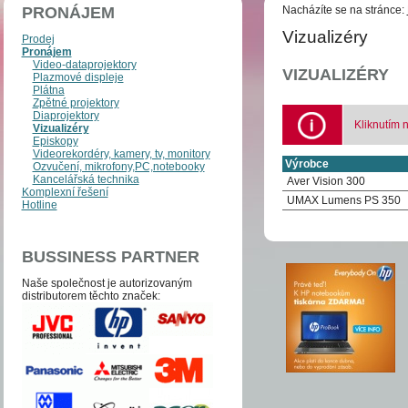
PRONÁJEM
Nacházíte se na stránce:
Vizualizéry
Prodej
Pronájem
Video-dataprojektory
VIZUALIZÉRY
Plazmové displeje
Plátna
Zpětné projektory
Diaprojektory
Kliknutím 
Vizualizéry
Episkopy
Videorekordéry, kamery, tv, monitory
Výrobce
Ozvučení, mikrofony,PC,notebooky
Kancelářská technika
Aver Vision 300
Komplexní řešení
UMAX Lumens PS 350
Hotline
BUSSINESS PARTNER
Naše společnost je auto­­ri­zo­va­ným
distri­bu­to­­rem těchto zna­ček: