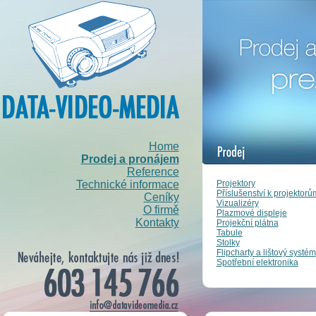
Home
Prodej a pronájem
Reference
Projektory
Technické informace
Příslušenství k projektorů
Ceníky
Vizualizéry
O firmě
Plazmové displeje
Kontakty
Projekční plátna
Tabule
Stolky
Flipcharty a lištový systém
Spotřební elektronika