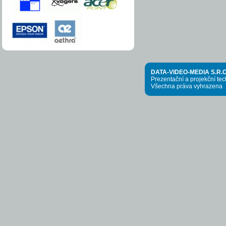
DATA-VIDEO-MEDIA S.R.O
Prezentační a projekční te
Všechna práva vyhrazena