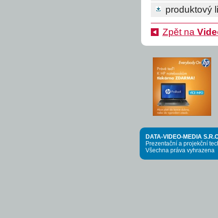
produktový li
Zpět na
Vide
DATA-VIDEO-MEDIA S.R.O
Prezentační a projekční te
Všechna práva vyhrazena