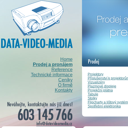
Home
Prodej a pronájem
Reference
Projektory
Technické informace
Příslušenství k projektorů
Ceníky
Vizualizéry
O firmě
Plazmové displeje
Kontakty
Projekční plátna
Tabule
Stolky
Flipcharty a lištový systém
Spotřební elektronika