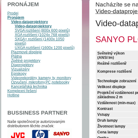
PRONÁJEM
Nacházíte se na
Video-dataproje
Prodej
Pronájem
Video-datap
Video-dataprojektory
Video-dataprojektory
SVGA rozlišení (800x 600 pixelů)
XGA rozlišení (1024x 768 pixelů)
SANYO PL
SXGA+ rozlišení (1400x 1050
pixelů)
UXGA rozlišení (1600x 1200 pixelů)
Plazmové displeje
Světelný výkon
Plátna
(ANSI lm)
Zpětné projektory
Reálné rozlišení/
Diaprojektory
Vizualizéry
Komprese rozlišení
Episkopy
Videorekordéry, kamery, tv, monitory
Technologie zobrazení
Ozvučení, mikrofony,PC,notebooky
Kancelářská technika
Velikost displeje
Komplexní řešení
Projekční vzdálenost p
Hotline
základnou 2 m
Vzdálenost (min-max)
Kontrast
BUSSINESS PARTNER
Vstupy
Druh lampy
Naše společnost je auto­­ri­zo­va­ným
distri­bu­to­­rem těchto zna­ček:
Životnost lampy
Cena lampy
Optika